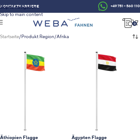
+49 751 – 560 110
KONTAKT
KARRIERE
Skip to navigation
Skip to main content
0
Startseite
Produkt Region
Afrika
Äthiopien Flagge
Ägypten Flagge