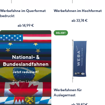
Werbefahne im Querformat
Werbefahnen im Hochformat
bedruckt
ab
33,74
€
ab
14,99
€
BELIEBT
National- &
Bundeslandfahnen
Jetzt reduziert!
Zu allen Ländern
Werbefahnen für
Auslegermast
ab
29,87
€