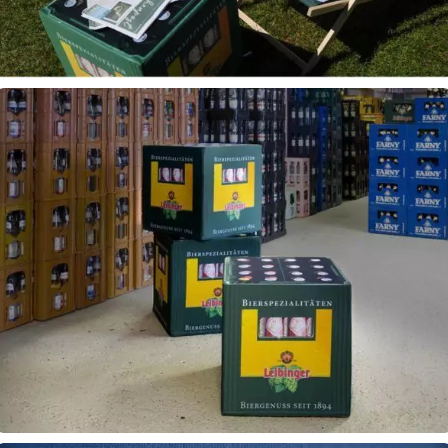
Leibinger Strandbad Friedrichshafen
DekoCubes
Messe Event POS