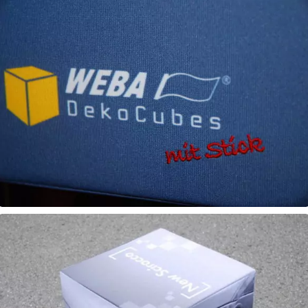
Leibinger DekoCube Sitzwürfel
DekoCubes
DekoCubes Bedruckt und Bestickt
DekoCubes