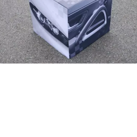
DekoCubes auf der Volkswagen / Golf V und
DekoCubes
Scirocco Einführung