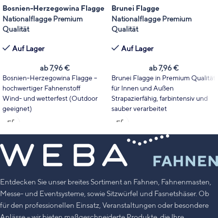
Bosnien-Herzegowina Flagge
Brunei Flagge
Nationalflagge Premium
Nationalflagge Premium
Qualität
Qualität
Auf Lager
Auf Lager
ab
7,96
€
ab
7,96
€
Bosnien-Herzegowina Flagge –
Brunei Flagge in Premium Qualität
hochwertiger Fahnenstoff
für Innen und Außen
Wind- und wetterfest (Outdoor
Strapazierfähig, farbintensiv und
geeignet)
sauber verarbeitet
Wählen Sie Fahnentyp und Größe
Wählen Sie Format und Größe
passend zu Ihrem Einsatzbereich.
passend zu Mast, Event oder
Leuchtende Farben mit hoher
Dekoration
UV-Stabilität
Leuchtende Farben mit hoher
Made in Germany
UV-Stabilität
Made in Germany
Entdecken Sie unser breites Sortiment an Fahnen, Fahnenmasten,
Messe- und Eventsysteme, sowie Sitzwürfel und Fasnetshäser. Ob
für den professionellen Einsatz, Veranstaltungen oder besondere
Anlässe – wir bieten maßgeschneiderte Produkte, die Ihre