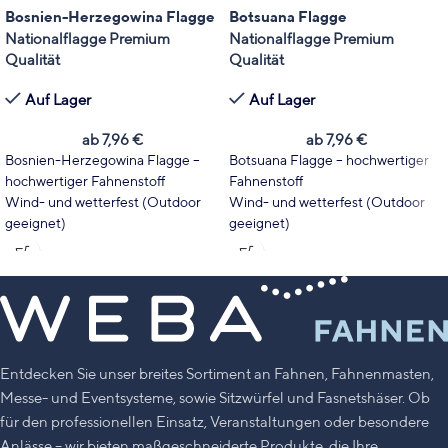
Bosnien-Herzegowina Flagge
Botsuana Flagge
Nationalflagge Premium
Nationalflagge Premium
Qualität
Qualität
Auf Lager
Auf Lager
ab
7,96
€
ab
7,96
€
Bosnien-Herzegowina Flagge –
Botsuana Flagge – hochwertiger
hochwertiger Fahnenstoff
Fahnenstoff
Wind- und wetterfest (Outdoor
Wind- und wetterfest (Outdoor
geeignet)
geeignet)
Wählen Sie Fahnentyp und Größe
Wählen Sie Fahnentyp und Größe
passend zu Ihrem Einsatzbereich.
passend zu Ihrem Einsatzbereich.
Leuchtende Farben mit hoher
Leuchtende Farben mit hoher
UV-Stabilität
UV-Stabilität
Made in Germany
Made in Germany
Entdecken Sie unser breites Sortiment an Fahnen, Fahnenmasten,
Messe- und Eventsysteme, sowie Sitzwürfel und Fasnetshäser. Ob
für den professionellen Einsatz, Veranstaltungen oder besondere
Anlässe – wir bieten maßgeschneiderte Produkte, die Ihre