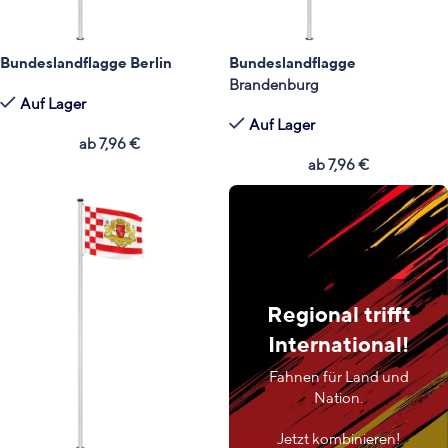
Bundeslandflagge Berlin
Bundeslandflagge
Brandenburg
Auf Lager
Auf Lager
ab
7,96
€
ab
7,96
€
Regional trifft
International!
Fahnen für Land und
Nation.
Jetzt kombinieren!