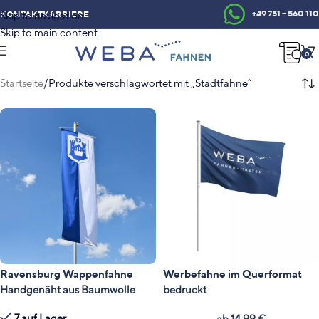
+49 751 – 560 110
KONTAKT
KARRIERE
Skip to navigation
Skip to main content
0
Startseite
Produkte verschlagwortet mit „Stadtfahne“
Ravensburg Wappenfahne
Werbefahne im Querformat
Handgenäht aus Baumwolle
bedruckt
7 auf Lager
ab
14,99
€