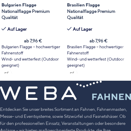
Bulgarien Flagge
Brasilien Flagge
Nationalflagge Premium
Nationalflagge Premium
Qualität
Qualität
Auf Lager
Auf Lager
ab
7,96
€
ab
7,96
€
Bulgarien Flagge – hochwertiger
Brasilien Flagge – hochwertiger
Fahnenstoff
Fahnenstoff
Wind- und wetterfest (Outdoor
Wind- und wetterfest (Outdoor
geeignet)
geeignet)
Wählen Sie Fahnentyp und Größe
Wählen Sie Fahnentyp und Größe
passend zu Ihrem Einsatzbereich.
passend zu Ihrem Einsatzbereich.
Leuchtende Farben mit hoher
Leuchtende Farben mit hoher
UV-Stabilität
UV-Stabilität
Made in Germany
Made in Germany
Entdecken Sie unser breites Sortiment an Fahnen, Fahnenmasten,
Messe- und Eventsysteme, sowie Sitzwürfel und Fasnetshäser. Ob
für den professionellen Einsatz, Veranstaltungen oder besondere
Anlässe – wir bieten maßgeschneiderte Produkte, die Ihre