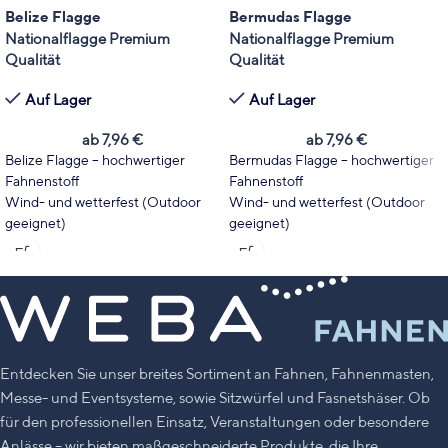
Belize Flagge
Bermudas Flagge
Nationalflagge Premium
Nationalflagge Premium
Qualität
Qualität
Auf Lager
Auf Lager
ab
7,96
€
ab
7,96
€
Belize Flagge – hochwertiger
Bermudas Flagge – hochwertiger
Fahnenstoff
Fahnenstoff
Wind- und wetterfest (Outdoor
Wind- und wetterfest (Outdoor
geeignet)
geeignet)
Wählen Sie Fahnentyp und Größe
Wählen Sie Fahnentyp und Größe
passend zu Ihrem Einsatzbereich.
passend zu Ihrem Einsatzbereich.
Leuchtende Farben mit hoher
Leuchtende Farben mit hoher
UV-Stabilität
UV-Stabilität
Made in Germany
Made in Germany
Entdecken Sie unser breites Sortiment an Fahnen, Fahnenmasten,
Messe- und Eventsysteme, sowie Sitzwürfel und Fasnetshäser. Ob
für den professionellen Einsatz, Veranstaltungen oder besondere
Anlässe – wir bieten maßgeschneiderte Produkte, die Ihre