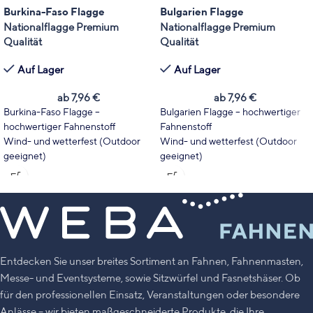
Burkina-Faso Flagge
Bulgarien Flagge
Nationalflagge Premium
Nationalflagge Premium
Qualität
Qualität
Auf Lager
Auf Lager
ab
7,96
€
ab
7,96
€
Burkina-Faso Flagge –
Bulgarien Flagge – hochwertiger
hochwertiger Fahnenstoff
Fahnenstoff
Wind- und wetterfest (Outdoor
Wind- und wetterfest (Outdoor
geeignet)
geeignet)
Wählen Sie Fahnentyp und Größe
Wählen Sie Fahnentyp und Größe
passend zu Ihrem Einsatzbereich.
passend zu Ihrem Einsatzbereich.
Leuchtende Farben mit hoher
Leuchtende Farben mit hoher
UV-Stabilität
UV-Stabilität
Made in Germany
Made in Germany
Entdecken Sie unser breites Sortiment an Fahnen, Fahnenmasten,
Messe- und Eventsysteme, sowie Sitzwürfel und Fasnetshäser. Ob
für den professionellen Einsatz, Veranstaltungen oder besondere
Anlässe – wir bieten maßgeschneiderte Produkte, die Ihre