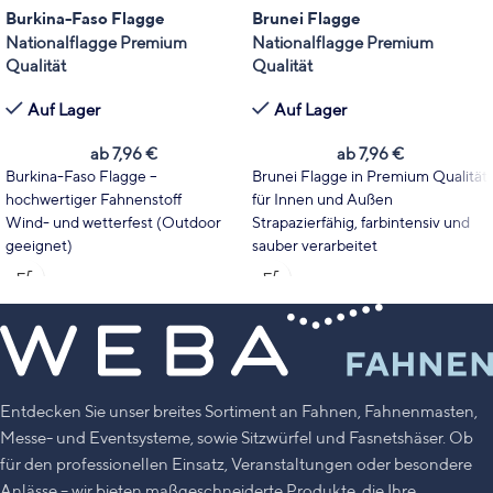
Burkina-Faso Flagge
Brunei Flagge
Nationalflagge Premium
Nationalflagge Premium
Qualität
Qualität
Auf Lager
Auf Lager
ab
7,96
€
ab
7,96
€
Burkina-Faso Flagge –
Brunei Flagge in Premium Qualität
hochwertiger Fahnenstoff
für Innen und Außen
Wind- und wetterfest (Outdoor
Strapazierfähig, farbintensiv und
geeignet)
sauber verarbeitet
Wählen Sie Fahnentyp und Größe
Wählen Sie Format und Größe
passend zu Ihrem Einsatzbereich.
passend zu Mast, Event oder
Leuchtende Farben mit hoher
Dekoration
UV-Stabilität
Leuchtende Farben mit hoher
Made in Germany
UV-Stabilität
Made in Germany
Entdecken Sie unser breites Sortiment an Fahnen, Fahnenmasten,
Messe- und Eventsysteme, sowie Sitzwürfel und Fasnetshäser. Ob
für den professionellen Einsatz, Veranstaltungen oder besondere
Anlässe – wir bieten maßgeschneiderte Produkte, die Ihre