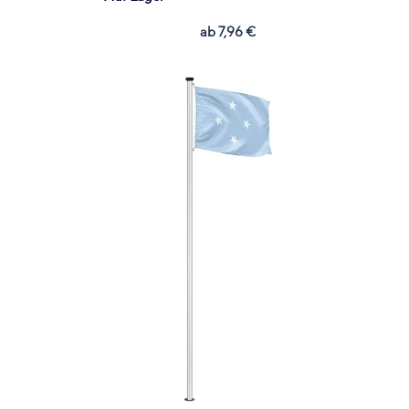
ab
7,96
€