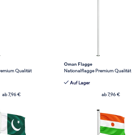
Oman Flagge
remium Qualität
Nationalflagge Premium Qualität
Auf Lager
ab
7,96
€
ab
7,96
€