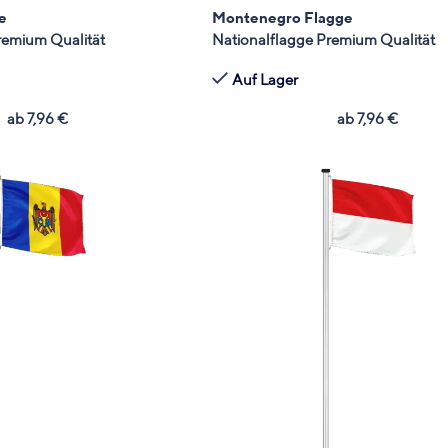
e
Montenegro Flagge
remium Qualität
Nationalflagge Premium Qualität
Auf Lager
ab
7,96
€
ab
7,96
€