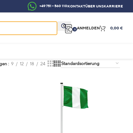
+49 751 – 560 110
KONTAKT
ÜBER UNS
KARRIERE
ANMELDEN
0,00
€
0
igen
9
12
18
24