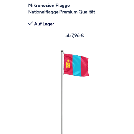
Mikronesien Flagge
Nationalflagge Premium Qualität
Auf Lager
ab
7,96
€