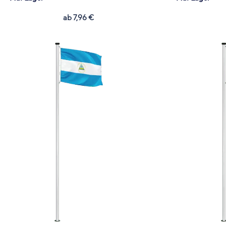
ab
7,96
€