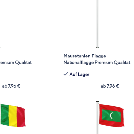
e
Mauretanien Flagge
remium Qualität
Nationalflagge Premium Qualität
Auf Lager
ab
7,96
€
ab
7,96
€