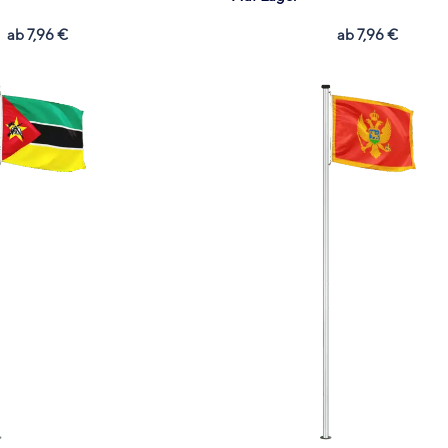
ab
7,96
€
ab
7,96
€