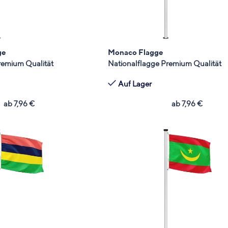
ge
Monaco Flagge
remium Qualität
Nationalflagge Premium Qualität
Auf Lager
ab
7,96
€
ab
7,96
€