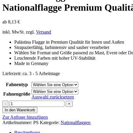
Nationalflagge Premium Qualit
ab
8,13
€
inkl. MwSt.
zzgl.
Versand
Palästina Flagge in Premium Qualität für Innen und Außen
Strapazierfähig, farbintensiv und sauber verarbeitet
Wählen Sie Format und Größe passend zu Mast, Event oder De
Leuchtende Farben mit hoher UV-Stabilität
Made in Germany
Lieferzeit:
ca. 3 - 5 Arbeitstage
Fahnentyp
Fahnengröße
Auswahl zurücksetzen
Palästina
Flagge
In den Warenkorb
|
Zur Anfrage hinzufügen
Nationalflagge
Artikelnummer:
PS
Kategorie:
Nationalflaggen
Premium
Qualität
Beschreibung