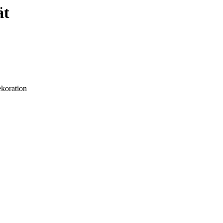
ät
koration