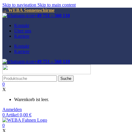
Skip to navigation
Skip to main content
→ WEBA Sonnenschirme
+49 751 – 560 110
Kontakt
Über uns
Karriere
Kontakt
Karriere
+49 751 – 560 110
Suche
0
X
Warenkorb ist leer.
Anmelden
0
Artikel
0,00
€
0
X