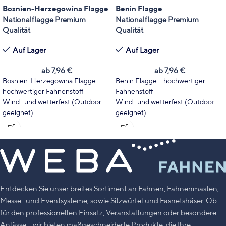
Bosnien-Herzegowina Flagge
Benin Flagge
Nationalflagge Premium
Nationalflagge Premium
Qualität
Qualität
Auf Lager
Auf Lager
ab
7,96
€
ab
7,96
€
Bosnien-Herzegowina Flagge –
Benin Flagge – hochwertiger
hochwertiger Fahnenstoff
Fahnenstoff
Wind- und wetterfest (Outdoor
Wind- und wetterfest (Outdoor
geeignet)
geeignet)
Wählen Sie Fahnentyp und Größe
Wählen Sie Fahnentyp und Größe
passend zu Ihrem Einsatzbereich.
passend zu Ihrem Einsatzbereich.
Leuchtende Farben mit hoher
Leuchtende Farben mit hoher
UV-Stabilität
UV-Stabilität
Made in Germany
Made in Germany
Entdecken Sie unser breites Sortiment an Fahnen, Fahnenmasten,
Messe- und Eventsysteme, sowie Sitzwürfel und Fasnetshäser. Ob
für den professionellen Einsatz, Veranstaltungen oder besondere
Anlässe – wir bieten maßgeschneiderte Produkte, die Ihre