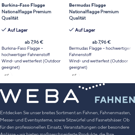
Burkina-Faso Flagge
Bermudas Flagge
Nationalflagge Premium
Nationalflagge Premium
Qualität
Qualität
Auf Lager
Auf Lager
ab
7,96
€
ab
7,96
€
Burkina-Faso Flagge –
Bermudas Flagge – hochwertiger
hochwertiger Fahnenstoff
Fahnenstoff
Wind- und wetterfest (Outdoor
Wind- und wetterfest (Outdoor
geeignet)
geeignet)
Wählen Sie Fahnentyp und Größe
Wählen Sie Fahnentyp und Größe
passend zu Ihrem Einsatzbereich.
passend zu Ihrem Einsatzbereich.
Leuchtende Farben mit hoher
Leuchtende Farben mit hoher
UV-Stabilität
UV-Stabilität
Made in Germany
Made in Germany
Entdecken Sie unser breites Sortiment an Fahnen, Fahnenmasten,
Messe- und Eventsysteme, sowie Sitzwürfel und Fasnetshäser. Ob
für den professionellen Einsatz, Veranstaltungen oder besondere
Anlässe – wir bieten maßgeschneiderte Produkte, die Ihre