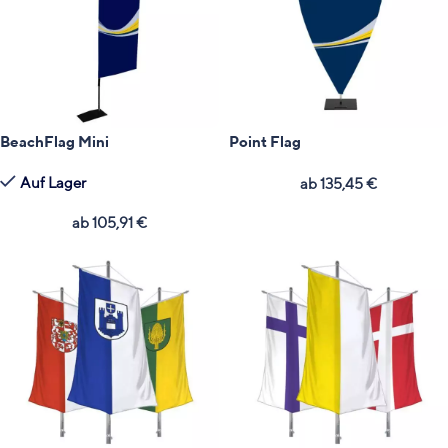
BeachFlag Mini
Point Flag
Auf Lager
ab
135,45
€
ab
105,91
€