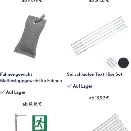
ab
14,99
€
ab
34,37
€
Fahnengewicht
Seilschlaufen Textil 5er Set
Kletterstoppgewicht für Fahnen
Auf Lager
Auf Lager
ab
13,99
€
ab
14,16
€