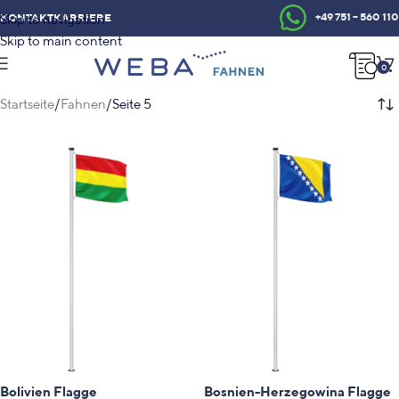
+49 751 – 560 110
KONTAKT
KARRIERE
Skip to navigation
Skip to main content
0
Startseite
Fahnen
Seite 5
Bolivien Flagge
Bosnien-Herzegowina Flagge