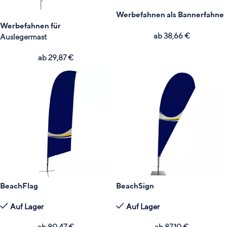
Werbefahnen als Bannerfahne
Werbefahnen für
ab
38,66
€
Auslegermast
ab
29,87
€
BeachFlag
BeachSign
Auf Lager
Auf Lager
ab
80,47
€
ab
87,10
€