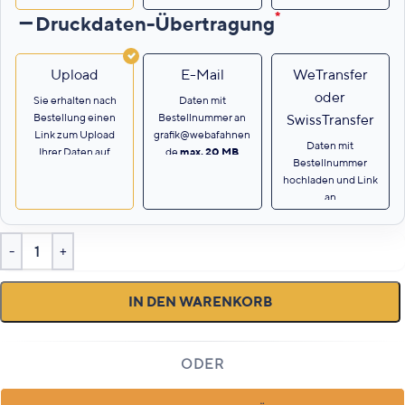
AE)
*
Druckdaten-Übertragung
Upload
E-Mail
WeTransfer
oder
Sie erhalten nach
Daten mit
Bestellung einen
Bestellnummer an
SwissTransfer
Link zum Upload
grafik@webafahnen
Daten mit
Ihrer Daten auf
.de
max. 20 MB
.
Bestellnummer
unseren Server.
hochladen und Link
an
grafik@webafahnen
.de.
IN DEN WARENKORB