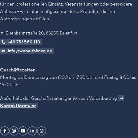
7 bis 9 Meter über Boden
für den professionellen Einsatz, Veranstaltungen oder besondere
inkl. hochwertigem Digitaldruck
Anlässe – wir bieten maßgeschneiderte Produkte, die Ihre
→
Sonderpreis inkl.
Anforderungen erfüllen!
Versandkosten
ausschließlich
innerhalb der BRD
Eisenbahnstraße 20, 88255 Baienfurt
(ausgenommen Inseln und
Almen). Versandkostenfreiheit gilt
+49 751 560 110
nur für entsprechend
info@weba-fahnen.de
gekennzeichnete Artikel, weitere
Artikel im Warenkorb werden
regulär berechnet.
Geschäftszeiten
Montag bis Donnerstag von 8:00 bis 17:30 Uhr und Freitag 8:00 bis
16:00 Uhr
Außerhalb der Geschäftszeiten gerne nach Vereinbarung
→
Kontaktformular
.