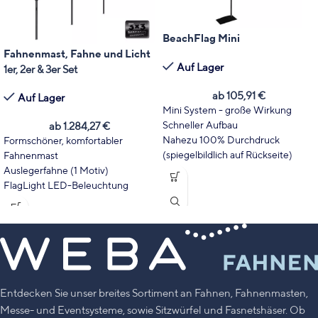
BeachFlag Mini
Fahnenmast, Fahne und Licht
Auf Lager
1er, 2er & 3er Set
ab
105,91
€
Auf Lager
Mini System - große Wirkung
Schneller Aufbau
ab
1.284,27
€
Nahezu 100% Durchdruck
Formschöner, komfortabler
(spiegelbildlich auf Rückseite)
Fahnenmast
Vollflächig bedruckt, inkl.
Auslegerfahne (1 Motiv)
Hohlsaum
FlagLight LED-Beleuchtung
Hochauflösender Druck
Dreh- und hissbarer Ausleger
Inkl. hochwertigem Digitaldruck
Bequemer Fahnenwechsel
Wartungsarme Kombination
Rundum beleuchtete Fahne
Fahne immer entfaltet - auch
ohne Wind
Ständig lesbarer Druck
Entdecken Sie unser breites Sortiment an Fahnen, Fahnenmasten,
Mast-Durchmesser Ø 90 mm von
Messe- und Eventsysteme, sowie Sitzwürfel und Fasnetshäser. Ob