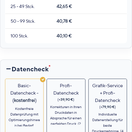
25 - 49 Stck.
42,65
€
50 - 99 Stck.
40,78
€
100 Stck.
40,10
€
*
Datencheck
Basic-
Profi-
Grafik-Service
Datencheck -
Datencheck
+ Profi-
(
+
39,90
€
)
(
kostenfrei
)
Datencheck
Korrekturen in Ihren
(
+
79,90
€
)
Kostenfreie
Druckdaten in
Datenprüfung mit
Individuelle
Absprache für einen
Optimierungshinwe
Datenerstellung für
perfekten Druck. (2
is bei Bedarf.
beste
AE)
Druckergebnisse. (4