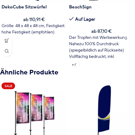
DekoCube Sitzwürfel
BeachSign
Auf Lager
ab
110,91
€
Größe: 48 x 48 x 48 cm, Festigkeit:
ab
87,10
€
hohe Festigkeit (empfohlen)
Der Tropfen mit Werbewirkung
Nahezu 100% Durchdruck
(spiegelbildlich auf Rückseite)
Vollflächig bedruckt, inkl.
Hohlsaum
Einfacher Aufbau mit Stecksystem
Ähnliche Produkte
Glasfaser Gestell mit Polyester
Bespannung
SALE
Individuell gestaltbar
Leicht zu transportieren
Flexible
Verankerungsmöglichkeiten (nicht
Inkl.)
Inkl. hochwertigem Digitaldruck