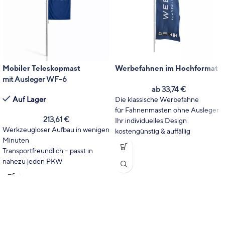
Mobiler Teleskopmast
Werbefahnen im Hochformat
mit Ausleger WF-6
ab
33,74
€
Auf Lager
Die klassische Werbefahne
für Fahnenmasten ohne Ausleger
213,61
€
Ihr individuelles Design
Werkzeugloser Aufbau in wenigen
kostengünstig & auffällig
Minuten
UV-beständig und wetterfest
Transportfreundlich – passt in
Fast 100% Durchdruck, Motiv
nahezu jeden PKW
Spiegelbildlich auf der Rückseite
Stufenlos höhenverstellbar von
Auch in B1 (schwer entflammbar)
2,5 bis 5,5 m
erhältlich
Fahne bleibt dank Ausleger
Inkl. hochwertigem Digitaldruck
jederzeit sichtbar
Für Innen- und Außeneinsätze
geeignet