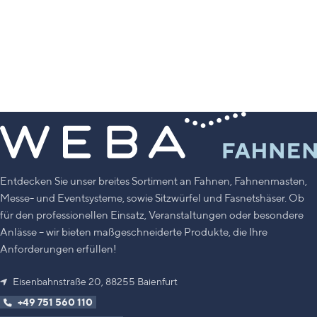
Mast-Durchmesser 36 mm (oben)
bis 49,5 mm (unten)
Optionales Zubehör: Auffahrfuß
oder zerlegbares Standkreuz
(nicht inkl.)
Ideal für Fahnen* bis 120 x 300 cm
(nicht inkl.)
*Bestellen Sie hier die passende
Werbefahne für mobile Masten
Entdecken Sie unser breites Sortiment an Fahnen, Fahnenmasten,
Messe- und Eventsysteme, sowie Sitzwürfel und Fasnetshäser. Ob
für den professionellen Einsatz, Veranstaltungen oder besondere
Anlässe – wir bieten maßgeschneiderte Produkte, die Ihre
Anforderungen erfüllen!
Eisenbahnstraße 20, 88255 Baienfurt
+49 751 560 110