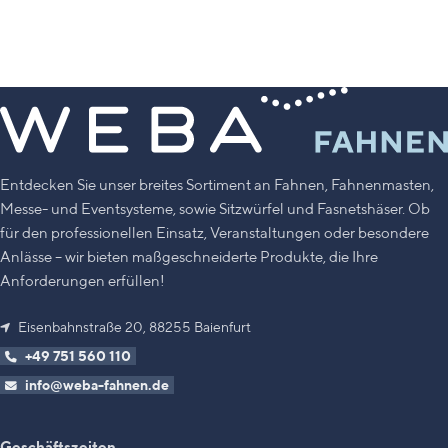
innerhalb der BRD
(ausgenommen Inseln und
Almen). Versandkostenfreiheit gilt
nur für entsprechend
gekennzeichnete Artikel, weitere
Artikel im Warenkorb werden
regulär berechnet.
Entdecken Sie unser breites Sortiment an Fahnen, Fahnenmasten,
Messe- und Eventsysteme, sowie Sitzwürfel und Fasnetshäser. Ob
für den professionellen Einsatz, Veranstaltungen oder besondere
Anlässe – wir bieten maßgeschneiderte Produkte, die Ihre
Anforderungen erfüllen!
Eisenbahnstraße 20, 88255 Baienfurt
+49 751 560 110
info@weba-fahnen.de
Geschäftszeiten