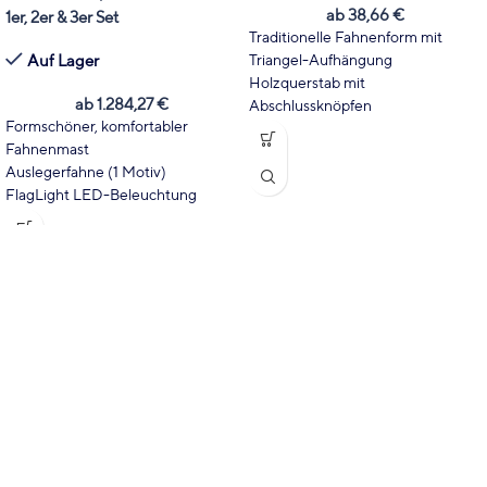
ab
38,66
€
1er, 2er & 3er Set
Traditionelle Fahnenform mit
Auf Lager
Triangel-Aufhängung
Holzquerstab mit
ab
1.284,27
€
Abschlussknöpfen
Formschöner, komfortabler
Auch ohne Wind gut
Fahnenmast
Sichtbar/Lesbar
Auslegerfahne (1 Motiv)
Mit ihrem individuellen Design
FlagLight LED-Beleuchtung
UV-beständig und wetterfest
Dreh- und hissbarer Ausleger
Fast 100% Durchdruck, Motiv
Bequemer Fahnenwechsel
Spiegelbildlich auf der Rückseite
Wartungsarme Kombination
Auch in B1 (schwer entflammbar)
Rundum beleuchtete Fahne
erhältlich
Fahne immer entfaltet - auch
Inkl. hochwertigem Digitaldruck
ohne Wind
Ständig lesbarer Druck
Mast-Durchmesser Ø 90 mm von
7 bis 9 Meter über Boden
inkl. hochwertigem Digitaldruck
→
Sonderpreis inkl.
Versandkosten
ausschließlich