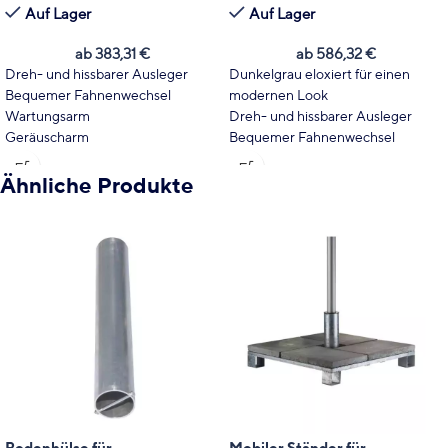
Auf Lager
Auf Lager
ab
383,31
€
ab
586,32
€
Dreh- und hissbarer Ausleger
Dunkelgrau eloxiert für einen
Bequemer Fahnenwechsel
modernen Look
Wartungsarm
Dreh- und hissbarer Ausleger
Geräuscharm
Bequemer Fahnenwechsel
Kostengünstig & auffällig
Wartungsarm
Fahne nicht im Lieferumfang
Geräuscharm
Ähnliche Produkte
enthalten.
Kostengünstig & auffällig
auch in schwarz erhältlich.
Fahne nicht im Lieferumfang
enthalten.
auch in silber erhältlich.
Bodenhülse für
Mobiler Ständer für