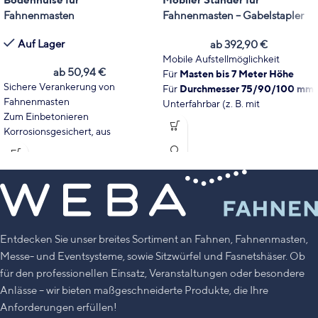
Fahnenmasten
Fahnenmasten – Gabelstapler
Auf Lager
ab
392,90
€
Mobile Aufstellmöglichkeit
ab
50,94
€
Für
Masten bis 7 Meter Höhe
Sichere Verankerung von
Für
Durchmesser 75/90/100 mm
Fahnenmasten
Unterfahrbar (z. B. mit
Zum Einbetonieren
Gabelstapler)
Korrosionsgesichert, aus
Aluminium
Für 75 oder 90 mm Durchmesser,
650mm lang
Entdecken Sie unser breites Sortiment an Fahnen, Fahnenmasten,
Messe- und Eventsysteme, sowie Sitzwürfel und Fasnetshäser. Ob
für den professionellen Einsatz, Veranstaltungen oder besondere
Anlässe – wir bieten maßgeschneiderte Produkte, die Ihre
Anforderungen erfüllen!