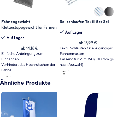
Fahnengewicht
Seilschlaufen Textil 5er Set
Kletterstoppgewicht für Fahnen
Auf Lager
Auf Lager
ab
13,99
€
ab
14,16
€
Textil-Schlaufen für alle gängigen
Einfache Anbringung zum
Fahnenmasten
Einhängen
Passend für Ø 75/90/100 mm (je
Verhindert das Hochrutschen der
nach Auswahl)
Fahne
wahlweise in blau-weiß oder grau
Farbe Hellgrau, passend für
Alternativ auch als
Kunststoff
silberne und dunkelgraue Masten
verfügbar
Ähnliche Produkte
Übrigens:
hier finden Sie die
passenden
Seilschlaufen
für Ihren
Mast