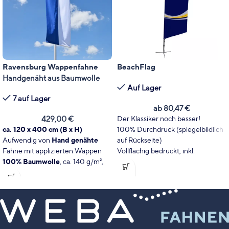
Ravensburg Wappenfahne
BeachFlag
Handgenäht aus Baumwolle
Auf Lager
7 auf Lager
ab
80,47
€
429,00
€
Der Klassiker noch besser!
ca. 120 x 400 cm (B x H)
100% Durchdruck (spiegelbildlich
Aufwendig von
Hand genähte
auf Rückseite)
Fahne mit applizierten Wappen
Vollflächig bedruckt, inkl.
100% Baumwolle
, ca. 140 g/m²,
Hohlsaum
waschbar
Einfacher Aufbau mit Stecksystem
Perfekt auch als Geschenk!
Glasfaser Gestell mit Polyester
Made in Germany -
Bespannung
Oberschwaben
Individuell gestaltbar
Inkl. Banner-Aufhängung aus Holz
Befestigungen nicht Inkl.
mit weißen Abschlusseicheln
Inkl. hochwertigem Digitaldruck