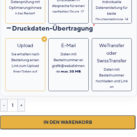
Datenprüfung mit
Individuelle
Absprache für einen
Optimierungshinwe
Datenerstellung für
perfekten Druck. (2
is bei Bedarf.
beste
AE)
Druckergebnisse. (4
AE)
*
Druckdaten-Übertragung
Upload
E-Mail
WeTransfer
oder
Sie erhalten nach
Daten mit
Bestellung einen
Bestellnummer an
SwissTransfer
Link zum Upload
grafik@webafahnen
Daten mit
Ihrer Daten auf
.de
max. 20 MB
.
Bestellnummer
unseren Server.
hochladen und Link
an
grafik@webafahnen
.de.
IN DEN WARENKORB