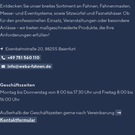
Mit hochwertig, handgefertigter
Entdecken Sie unser breites Sortiment an Fahnen, Fahnenmasten,
Aufbewahrungshülle
Messe- und Eventsysteme, sowie Sitzwürfel und Fasnetshäser. Ob
Optional
auf Anfrage: mit
für den professionellen Einsatz, Veranstaltungen oder besondere
Holzquerstab unten
Anlässe – wir bieten maßgeschneiderte Produkte, die Ihre
Zu den klassischen Ravensburger
Anforderungen erfüllen!
Fahnen
Eisenbahnstraße 20, 88255 Baienfurt
+49 751 560 110
info@weba-fahnen.de
Geschäftszeiten
Montag bis Donnerstag von 8:00 bis 17:30 Uhr und Freitag 8:00 bis
16:00 Uhr
Außerhalb der Geschäftszeiten gerne nach Vereinbarung
→
Kontaktformular
.