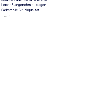
Leicht & angenehm zu tragen
Farbstabile Druckqualität
Ökotex zertifiziert
Individuell anpassbar