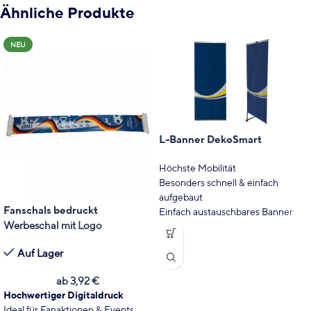
Ähnliche Produkte
NEU
L-Banner DekoSmart
Höchste Mobilität
Besonders schnell & einfach
aufgebaut
Fanschals bedruckt
Einfach austauschbares Banner
Werbeschal mit Logo
Geringes Gewicht
Inkl. hochwertigem Digitaldruck
Auf Lager
ab
3,92
€
Hochwertiger Digitaldruck
Ideal für Fanaktionen & Events