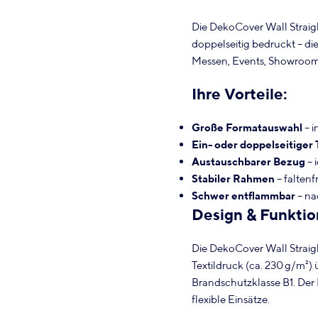
Die DekoCover Wall Straight
doppelseitig bedruckt – di
Messen, Events, Showrooms 
Ihre Vorteile:
Große Formatauswahl
– i
Ein- oder doppelseitiger 
Austauschbarer Bezug
– 
Stabiler Rahmen
– faltenf
Schwer entflammbar
– na
Design & Funktio
Die DekoCover Wall Straig
Textildruck (ca. 230 g/m²)
Brandschutzklasse B1. Der 
flexible Einsätze.