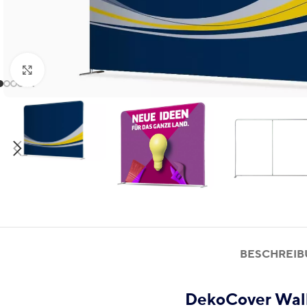
Klick zum Vergrößern
BESCHREI
DekoCover Wall 