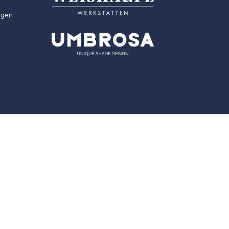
ngen
V2.3