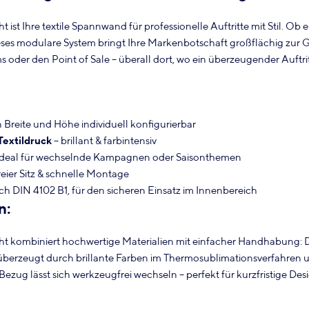
 ist Ihre textile Spannwand für professionelle Auftritte mit Stil. Ob e
eses modulare System bringt Ihre Markenbotschaft großflächig zur Ge
oder den Point of Sale – überall dort, wo ein überzeugender Auftrit
n Breite und Höhe individuell konfigurierbar
Textildruck
– brillant & farbintensiv
ideal für wechselnde Kampagnen oder Saisonthemen
reier Sitz & schnelle Montage
ch DIN 4102 B1, für den sicheren Einsatz im Innenbereich
n:
ht kombiniert hochwertige Materialien mit einfacher Handhabung: De
 überzeugt durch brillante Farben im Thermosublimationsverfahren un
Bezug lässt sich werkzeugfrei wechseln – perfekt für kurzfristige D