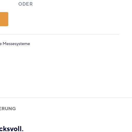
e Messesysteme
FERUNG
ksvoll.