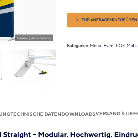
ZUR ANFRAGE HINZUFÜGEN
Kategorien:
Messe Event POS
,
Mobil
VERSAND & LIE
BUNG
TECHNISCHE DATEN
DOWNLOADS
Straight – Modular. Hochwertig. Eindruc