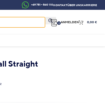
+49 751 – 560 110
KONTAKT
ÜBER UNS
KARRIERE
ANMELDEN
0,00
€
0
l Straight
tz