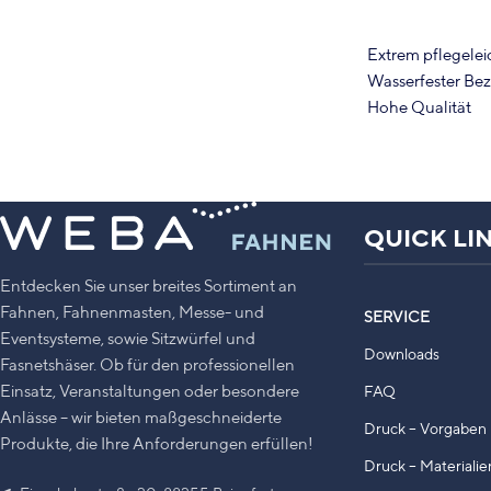
Inkl. hochwertigem Digitaldruck
Extrem pflegelei
Wasserfester Be
Hohe Qualität
Individuell und 
Inkl. hochwerti
QUICK LI
Entdecken Sie unser breites Sortiment an
Fahnen, Fahnenmasten, Messe- und
SERVICE
Eventsysteme, sowie Sitzwürfel und
Downloads
Fasnetshäser. Ob für den professionellen
Einsatz, Veranstaltungen oder besondere
FAQ
Anlässe – wir bieten maßgeschneiderte
Druck – Vorgaben 
Produkte, die Ihre Anforderungen erfüllen!
Druck – Materialie