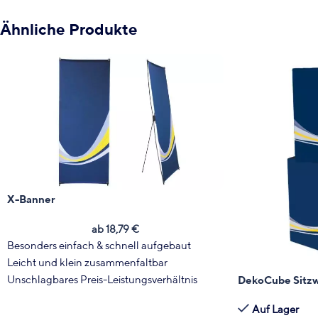
Ähnliche Produkte
X-Banner
ab
18,79
€
Besonders einfach & schnell aufgebaut
Leicht und klein zusammenfaltbar
Unschlagbares Preis-Leistungsverhältnis
DekoCube Sitzw
Einfacher, kostengünstiger Bannertausch
Auf Lager
Ersatzbanner per Brief versendbar