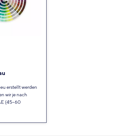
au
neu erstellt werden
en wir je nach
AE (45–60