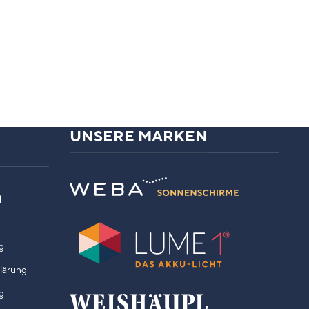
UNSERE MARKEN
N
g
klärung
g