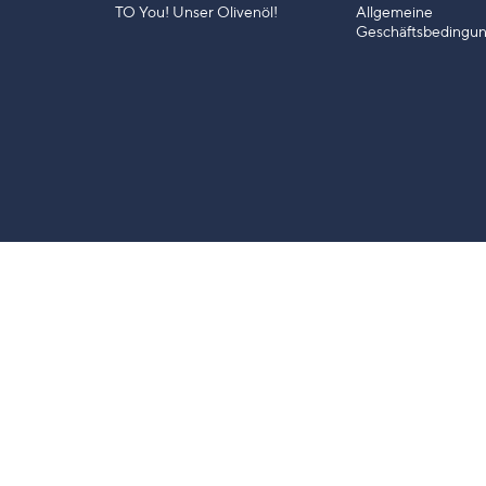
TO You! Unser Olivenöl!
Allgemeine
Geschäftsbedingu
l. 19 % deutscher MwSt. Die
h kann sich der Bruttopreis