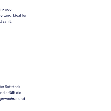
in- oder
ltung. Ideal für
t zählt.
r Softstrick-
d erfüllt die
esignwechsel und