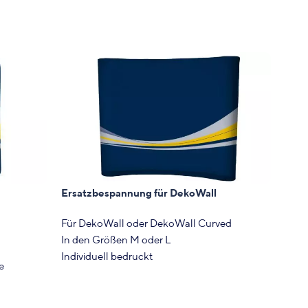
Ersatzbespannung für DekoWall
Pro
Für DekoWall oder DekoWall Curved
Aufb
In den Größen M oder L
Extre
Individuell bedruckt
Schn
e
Einfach austauschbar
Für 
Inkl. hochwertigem Digitaldruck
Inkl
 cm | 500