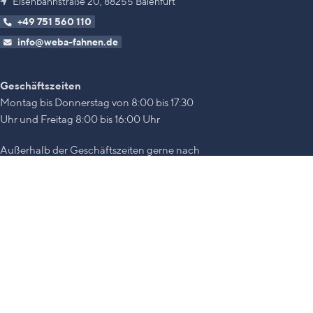
Eisenbahnstraße 20, 88255 Baienfurt
+49 751 560 110
info@weba-fahnen.de
Geschäftszeiten
Montag bis Donnerstag von 8:00 bis 17:30
Uhr und Freitag 8:00 bis 16:00 Uhr
Außerhalb der Geschäftszeiten gerne nach
Vereinbarung
→
Kontaktformular
.
© WEBA 2026 |
Impressum
|
Datenschutz
|
Vertrag widerrufen
*Nettopreise basieren auf dem zunächst angezeigten Bruttopreis ink
MwSt. wird im Checkout abhängig vom Lieferland berechnet. Dadurc
ändern.