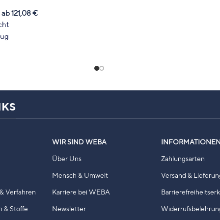
cm
ab
121,08
€
Einseitig & Doppelseitig bedruckbar
cht
Inkl. hochwertigem Digitaldruck
zug
hoch auflösend
gem Digitaldruck
NKS
WIR SIND WEBA
INFORMATIONE
Über Uns
Zahlungsarten
Mensch & Umwelt
Versand & Lieferun
& Verfahren
Karriere bei WEBA
Barrierefreiheitser
n & Stoffe
Newsletter
Widerrufsbelehrun