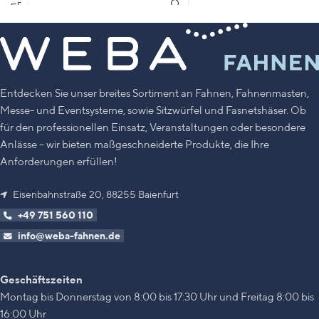
Farbe Hellgrau, passend für
silberne und dunkelgraue Masten
Übrigens:
hier finden Sie die
passenden
Seilschlaufen
für Ihren
Mast
Entdecken Sie unser breites Sortiment an Fahnen, Fahnenmasten,
Messe- und Eventsysteme, sowie Sitzwürfel und Fasnetshäser. Ob
für den professionellen Einsatz, Veranstaltungen oder besondere
Anlässe – wir bieten maßgeschneiderte Produkte, die Ihre
Anforderungen erfüllen!
Eisenbahnstraße 20, 88255 Baienfurt
+49 751 560 110
info@weba-fahnen.de
Geschäftszeiten
Montag bis Donnerstag von 8:00 bis 17:30 Uhr und Freitag 8:00 bis
16:00 Uhr