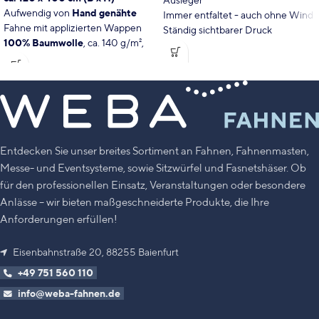
Ausleger
Aufwendig von
Hand genähte
Immer entfaltet - auch ohne Wind
Fahne mit applizierten Wappen
Ständig sichtbarer Druck
100% Baumwolle
, ca. 140 g/m²,
Ihre Stadt / Gemeinde bitte im
waschbar
Warenkorb angeben.
Perfekt auch als Geschenk!
Made in Germany -
Oberschwaben
Inkl. Banner-Aufhängung aus Holz
mit weißen Abschlusseicheln
Mit hochwertig, handgefertigter
Entdecken Sie unser breites Sortiment an Fahnen, Fahnenmasten,
Aufbewahrungshülle
Messe- und Eventsysteme, sowie Sitzwürfel und Fasnetshäser. Ob
Optional
auf Anfrage: mit
für den professionellen Einsatz, Veranstaltungen oder besondere
Holzquerstab unten
Anlässe – wir bieten maßgeschneiderte Produkte, die Ihre
Zu den klassischen Ravensburger
Anforderungen erfüllen!
Fahnen
Eisenbahnstraße 20, 88255 Baienfurt
+49 751 560 110
info@weba-fahnen.de