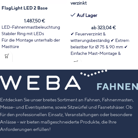
verzinkt
FlagLight LED 2 Base
Auf Lager
1.487,50
€
LED-Fahnenmastbeleuchtung
ab
323,04
€
Stabiler Ring mit LEDs
✔ Feuerverzinkt &
Für die Montage unterhalb der
witterungsbeständig ✔ Extrem
Masttüre
belastbar für Ø 75 & 90 mm ✔
Starke Leuchtkraf
Einfache Mast-Montage &
Wartung ✔ Zum Einbetonieren
Bitte beachten Sie die
→
Modell-Hinweise
.
Entdecken Sie unser breites Sortiment an Fahnen, Fahnenmasten,
Messe- und Eventsysteme, sowie Sitzwürfel und Fasnetshäser. Ob
für den professionellen Einsatz, Veranstaltungen oder besondere
Anlässe – wir bieten maßgeschneiderte Produkte, die Ihre
Anforderungen erfüllen!