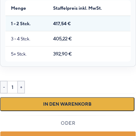
Menge
Staffelpreis inkl. MwSt.
1 - 2
Stck.
417,54
€
3 - 4 Stck.
405,22
€
5+ Stck.
392,90
€
IN DEN WARENKORB