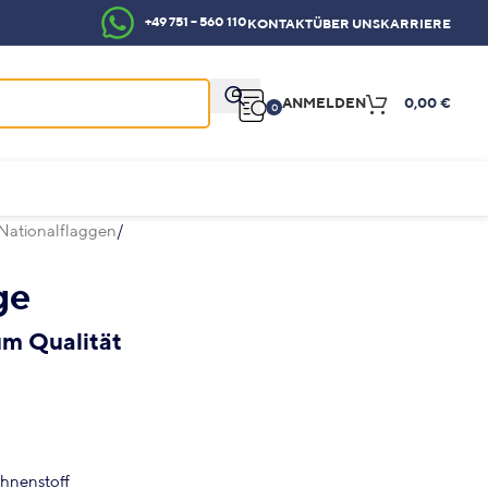
+49 751 – 560 110
KONTAKT
ÜBER UNS
KARRIERE
ANMELDEN
0,00
€
0
Nationalflaggen
ge
um Qualität
ahnenstoff