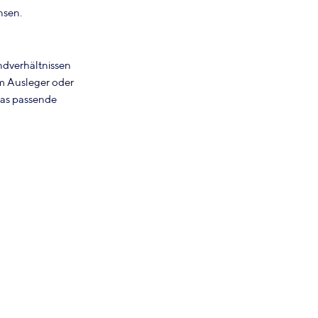
nsen.
ndverhältnissen
am Ausleger oder
das passende