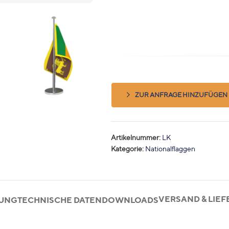
ZUR ANFRAGE HINZUFÜGEN
Artikelnummer:
LK
Kategorie:
Nationalflaggen
VERSAND & LIE
BUNG
TECHNISCHE DATEN
DOWNLOADS