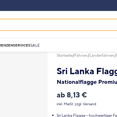
SALE
RENZEN
SERVICES
Startseite
Fahnen
Länderfahnen
Sri Lanka Flag
Nationalflagge Premi
ab
8,13
€
inkl. MwSt.
zzgl.
Versand
Sri Lanka Flagge – hochwertiger F