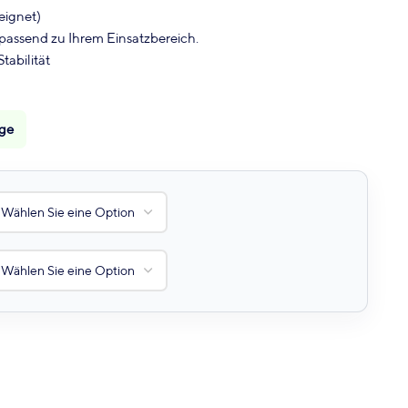
eignet)
assend zu Ihrem Einsatzbereich.
abilität
age