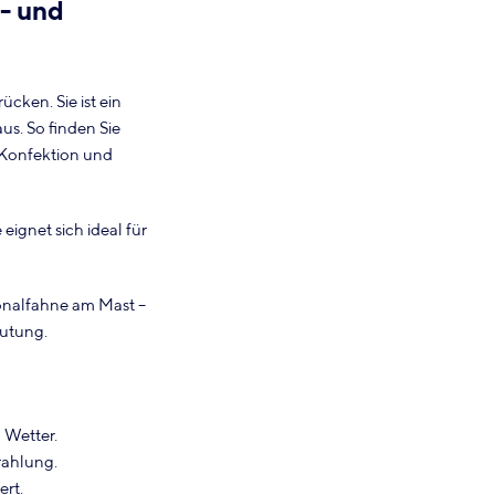
n- und
ken. Sie ist ein
us. So finden Sie
e Konfektion und
eignet sich ideal für
ionalfahne am Mast –
mutung.
 Wetter.
rahlung.
rt.