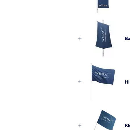
B
Hi
Kl