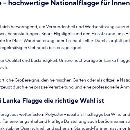
e – hochwertige Nationalflagge für Inne
et sich hervorragend, um Verbundenheit und Wertschätzung auszudrüc
ssen, Veranstaltungen, Sport-Highlights und den Einsatz rund ums Ha
nte für Mast, Wandhalterung oder Tischaufsteller. Durch sorgfältig
den regelmäßigen Gebrauch bestens geeignet.
für Qualität und Beständigkeit: Unsere hochwertige Sri Lanka Flagge 
ich.
ortliche Großereignis, den heimischen Garten oder als offizielle Nat
rzeugt durch eine präzise Verarbeitung und eine professionelle An
 Lanka Flagge die richtige Wahl ist
ertigt aus wetterfestem Polyester – ideal als Hissflagge bei Wind und
:
Für eine langanhaltend kräftige Darstellung auch bei Sonneneinst
k stabiler Ösen schnell und sicher am Standard-Fahnenmast montie