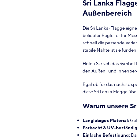
Sri Lanka Flagg
Außenbereich
Die Sri Lanka-Flagge eign
beliebter Begleiter für Me
schnell die passende Varia
stabile Nähte ist sie für 
Holen Sie sich das Symbol 
den Außen- und Innenbere
Egal ob für das nächste sp
diese Sri Lanka Flagge übe
Warum unsere Sri
Langlebiges Material:
Gef
Farbecht & UV-beständig
Einfache Befestigung:
Dan