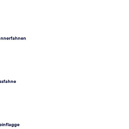
annerfahnen
ssfahne
einflagge