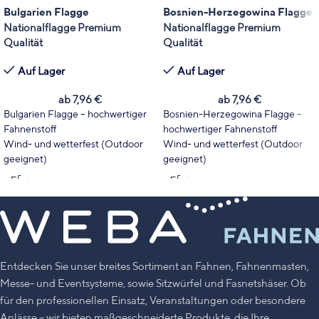
Bulgarien Flagge
Bosnien-Herzegowina Flagge
Nationalflagge Premium
Nationalflagge Premium
Qualität
Qualität
Auf Lager
Auf Lager
ab
7,96
€
ab
7,96
€
Bulgarien Flagge – hochwertiger
Bosnien-Herzegowina Flagge –
Fahnenstoff
hochwertiger Fahnenstoff
Wind- und wetterfest (Outdoor
Wind- und wetterfest (Outdoor
geeignet)
geeignet)
Wählen Sie Fahnentyp und Größe
Wählen Sie Fahnentyp und Größe
passend zu Ihrem Einsatzbereich.
passend zu Ihrem Einsatzbereich.
Leuchtende Farben mit hoher
Leuchtende Farben mit hoher
UV-Stabilität
UV-Stabilität
Made in Germany
Made in Germany
Entdecken Sie unser breites Sortiment an Fahnen, Fahnenmasten,
Messe- und Eventsysteme, sowie Sitzwürfel und Fasnetshäser. Ob
für den professionellen Einsatz, Veranstaltungen oder besondere
Anlässe – wir bieten maßgeschneiderte Produkte, die Ihre