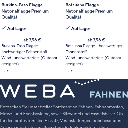
Burkina-Faso Flagge
Botsuana Flagge
Nationalflagge Premium
Nationalflagge Premium
Qualität
Qualität
Auf Lager
Auf Lager
ab
7,96
€
ab
7,96
€
Burkina-Faso Flagge –
Botsuana Flagge – hochwertiger
hochwertiger Fahnenstoff
Fahnenstoff
Wind- und wetterfest (Outdoor
Wind- und wetterfest (Outdoor
geeignet)
geeignet)
Wählen Sie Fahnentyp und Größe
Wählen Sie Fahnentyp und Größe
passend zu Ihrem Einsatzbereich.
passend zu Ihrem Einsatzbereich.
Leuchtende Farben mit hoher
Leuchtende Farben mit hoher
UV-Stabilität
UV-Stabilität
Made in Germany
Made in Germany
Entdecken Sie unser breites Sortiment an Fahnen, Fahnenmasten,
Messe- und Eventsysteme, sowie Sitzwürfel und Fasnetshäser. Ob
für den professionellen Einsatz, Veranstaltungen oder besondere
Anlässe – wir bieten maßgeschneiderte Produkte, die Ihre