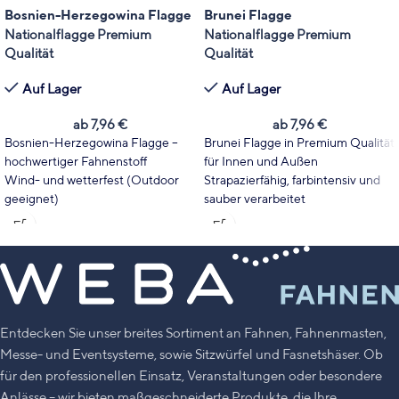
Bosnien-Herzegowina Flagge
Brunei Flagge
Nationalflagge Premium
Nationalflagge Premium
Qualität
Qualität
Auf Lager
Auf Lager
ab
7,96
€
ab
7,96
€
Bosnien-Herzegowina Flagge –
Brunei Flagge in Premium Qualität
hochwertiger Fahnenstoff
für Innen und Außen
Wind- und wetterfest (Outdoor
Strapazierfähig, farbintensiv und
geeignet)
sauber verarbeitet
Wählen Sie Fahnentyp und Größe
Wählen Sie Format und Größe
passend zu Ihrem Einsatzbereich.
passend zu Mast, Event oder
Leuchtende Farben mit hoher
Dekoration
UV-Stabilität
Leuchtende Farben mit hoher
Made in Germany
UV-Stabilität
Made in Germany
Entdecken Sie unser breites Sortiment an Fahnen, Fahnenmasten,
Messe- und Eventsysteme, sowie Sitzwürfel und Fasnetshäser. Ob
für den professionellen Einsatz, Veranstaltungen oder besondere
Anlässe – wir bieten maßgeschneiderte Produkte, die Ihre