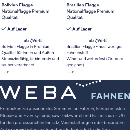
Bolivien Flagge
Brasilien Flagge
Nationalflagge Premium
Nationalflagge Premium
Qualität
Qualität
Auf Lager
Auf Lager
ab
7,96
€
ab
7,96
€
Bolivien Flagge in Premium
Brasilien Flagge – hochwertiger
Qualität für Innen und Außen
Fahnenstoff
Strapazierfähig, farbintensiv und
Wind- und wetterfest (Outdoor
sauber verarbeitet
geeignet)
Wählen Sie Format und Größe
Wählen Sie Fahnentyp und Größe
passend zu Mast, Event oder
passend zu Ihrem Einsatzbereich.
Dekoration
Leuchtende Farben mit hoher
Leuchtende Farben mit hoher
UV-Stabilität
UV-Stabilität
Made in Germany
Made in Germany
Entdecken Sie unser breites Sortiment an Fahnen, Fahnenmasten,
Messe- und Eventsysteme, sowie Sitzwürfel und Fasnetshäser. Ob
für den professionellen Einsatz, Veranstaltungen oder besondere
Anlässe – wir bieten maßgeschneiderte Produkte, die Ihre