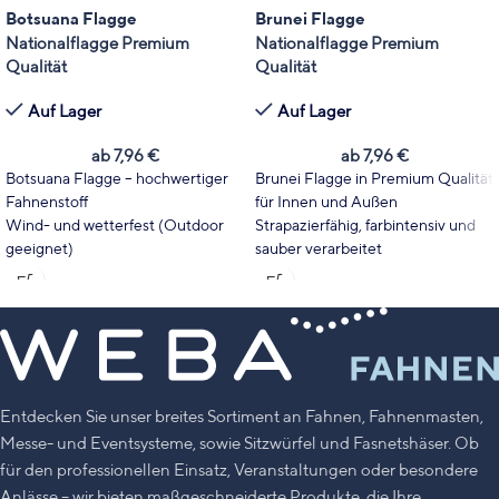
Botsuana Flagge
Brunei Flagge
Nationalflagge Premium
Nationalflagge Premium
Qualität
Qualität
Auf Lager
Auf Lager
ab
7,96
€
ab
7,96
€
Botsuana Flagge – hochwertiger
Brunei Flagge in Premium Qualität
Fahnenstoff
für Innen und Außen
Wind- und wetterfest (Outdoor
Strapazierfähig, farbintensiv und
geeignet)
sauber verarbeitet
Wählen Sie Fahnentyp und Größe
Wählen Sie Format und Größe
passend zu Ihrem Einsatzbereich.
passend zu Mast, Event oder
Leuchtende Farben mit hoher
Dekoration
UV-Stabilität
Leuchtende Farben mit hoher
Made in Germany
UV-Stabilität
Made in Germany
Entdecken Sie unser breites Sortiment an Fahnen, Fahnenmasten,
Messe- und Eventsysteme, sowie Sitzwürfel und Fasnetshäser. Ob
für den professionellen Einsatz, Veranstaltungen oder besondere
Anlässe – wir bieten maßgeschneiderte Produkte, die Ihre