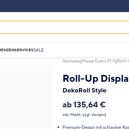
SALE
RENZEN
SERVICES
Startseite
Messe Event POS
Roll-
Roll-Up Displ
DekoRoll Style
ab
135,64
€
inkl. MwSt.
zzgl.
Versand
Premium-Design mit schlanker Kas