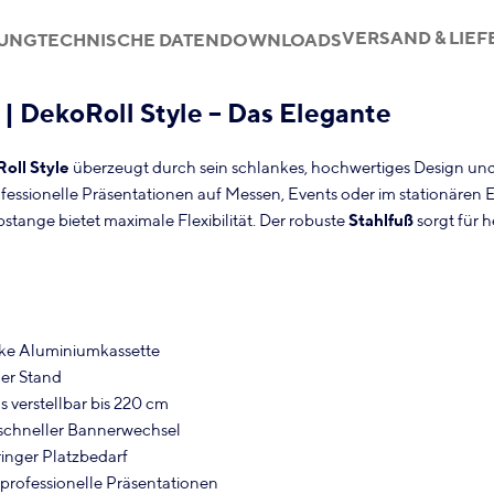
VERSAND & LIE
BUNG
TECHNISCHE DATEN
DOWNLOADS
 | DekoRoll Style – Das Elegante
oll Style
überzeugt durch sein schlankes, hochwertiges Design und 
ofessionelle Präsentationen auf Messen, Events oder im stationären E
stange bietet maximale Flexibilität. Der robuste
Stahlfuß
sorgt für 
ke Aluminiumkassette
ler Stand
s verstellbar bis 220 cm
schneller Bannerwechsel
ringer Platzbedarf
professionelle Präsentationen