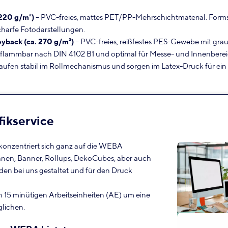
220 g/m²)
– PVC-freies, mattes PET/PP-Mehrschichtmaterial. Formst
charfe Fotodarstellungen.
back (ca. 270 g/m²)
– PVC-freies, reißfestes PES-Gewebe mit grau
flammbar nach DIN 4102 B1 und optimal für Messe- und Innenberei
aufen stabil im Rollmechanismus und sorgen im Latex-Druck für ein 
ikservice
konzentriert sich ganz auf die WEBA
ahnen, Banner, Rollups, DekoCubes, aber auch
n bei uns gestaltet und für den Druck
in 15 minütigen Arbeitseinheiten (AE) um eine
lichen.