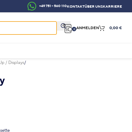
+49 751 – 560 110
KONTAKT
ÜBER UNS
KARRIERE
ANMELDEN
0,00
€
0
Up / Displays
ay
sette