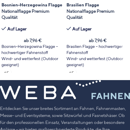
Bosnien-Herzegowina Flagge
Brasilien Flagge
Nationalflagge Premium
Nationalflagge Premium
Qualität
Qualität
Auf Lager
Auf Lager
ab
7,96
€
ab
7,96
€
Bosnien-Herzegowina Flagge –
Brasilien Flagge – hochwertiger
hochwertiger Fahnenstoff
Fahnenstoff
Wind- und wetterfest (Outdoor
Wind- und wetterfest (Outdoor
geeignet)
geeignet)
Wählen Sie Fahnentyp und Größe
Wählen Sie Fahnentyp und Größe
passend zu Ihrem Einsatzbereich.
passend zu Ihrem Einsatzbereich.
Leuchtende Farben mit hoher
Leuchtende Farben mit hoher
UV-Stabilität
UV-Stabilität
Made in Germany
Made in Germany
Entdecken Sie unser breites Sortiment an Fahnen, Fahnenmasten,
Messe- und Eventsysteme, sowie Sitzwürfel und Fasnetshäser. Ob
für den professionellen Einsatz, Veranstaltungen oder besondere
Anlässe – wir bieten maßgeschneiderte Produkte, die Ihre