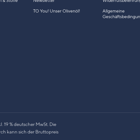
n & Stoffe
Newsletter
Widerrufsbelehrun
TO You! Unser Olivenöl!
Allgemeine
Geschäftsbedingu
l. 19 % deutscher MwSt. Die
h kann sich der Bruttopreis