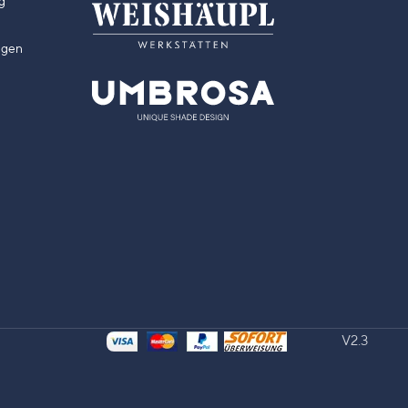
g
ngen
V2.3