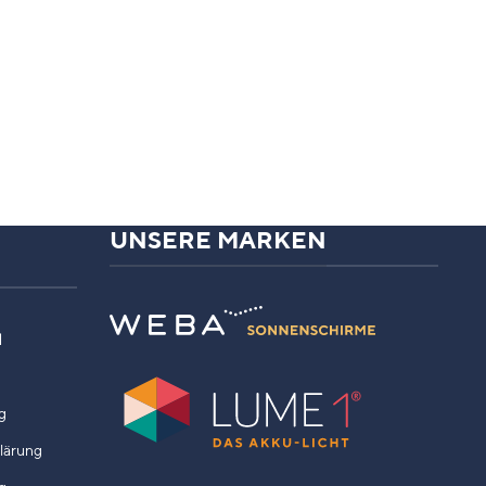
UNSERE MARKEN
N
g
klärung