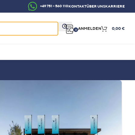
+49 751 – 560 110
KONTAKT
ÜBER UNS
KARRIERE
ANMELDEN
0,00
€
0