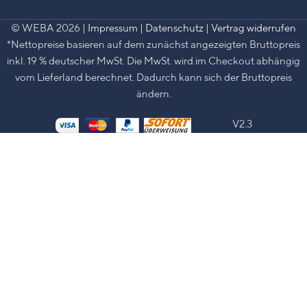
© WEBA 2026 |
Impressum
|
Datenschutz
|
Vertrag widerrufen
*Nettopreise basieren auf dem zunächst angezeigten Bruttopreis
inkl. 19 % deutscher MwSt. Die MwSt. wird im Checkout abhängig
vom Lieferland berechnet. Dadurch kann sich der Bruttopreis
ändern.
V2.3