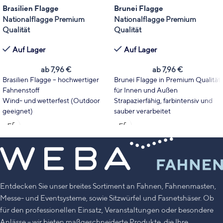
Brasilien Flagge
Brunei Flagge
Nationalflagge Premium
Nationalflagge Premium
Qualität
Qualität
Auf Lager
Auf Lager
ab
7,96
€
ab
7,96
€
Brasilien Flagge – hochwertiger
Brunei Flagge in Premium Qualität
Fahnenstoff
für Innen und Außen
Wind- und wetterfest (Outdoor
Strapazierfähig, farbintensiv und
geeignet)
sauber verarbeitet
Wählen Sie Fahnentyp und Größe
Wählen Sie Format und Größe
passend zu Ihrem Einsatzbereich.
passend zu Mast, Event oder
Leuchtende Farben mit hoher
Dekoration
UV-Stabilität
Leuchtende Farben mit hoher
Made in Germany
UV-Stabilität
Made in Germany
Entdecken Sie unser breites Sortiment an Fahnen, Fahnenmasten,
Messe- und Eventsysteme, sowie Sitzwürfel und Fasnetshäser. Ob
für den professionellen Einsatz, Veranstaltungen oder besondere
Anlässe – wir bieten maßgeschneiderte Produkte, die Ihre