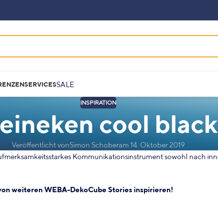
SALE
RENZEN
SERVICES
INSPIRATION
eineken cool black
Veröffentlicht von
Simon Schober
am 14. Oktober 2019
aufmerksamkeitsstarkes Kommunikationsinstrument sowohl nach inn
 von weiteren
WEBA-DekoCube Stories
inspirieren!