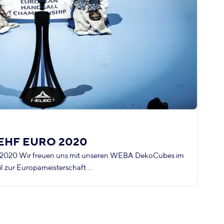
2
r EHF EURO 2020
M
2020 Wir freuen uns mit unseren WEBA DekoCubes im
W
l zur Europameisterschaft ...