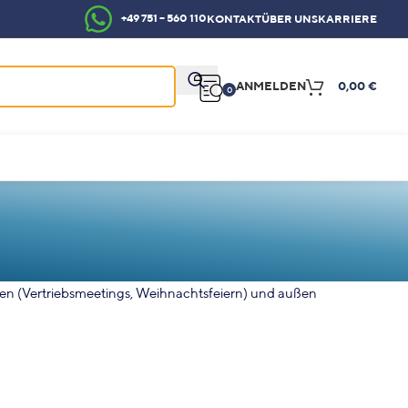
+49 751 – 560 110
KONTAKT
ÜBER UNS
KARRIERE
ANMELDEN
0,00
€
0
en (Vertriebsmeetings, Weihnachtsfeiern) und außen