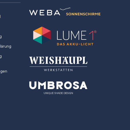
N
g
klärung
g
ngen