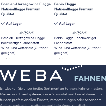
Bosnien-Herzegowina Flagge
Benin Flagge
Nationalflagge Premium
Nationalflagge Premium
Qualität
Qualität
Auf Lager
Auf Lager
ab
7,96
€
ab
7,96
€
Bosnien-Herzegowina Flagge –
Benin Flagge – hochwertiger
hochwertiger Fahnenstoff
Fahnenstoff
Wind- und wetterfest (Outdoor
Wind- und wetterfest (Outdoor
geeignet)
geeignet)
Wählen Sie Fahnentyp und Größe
Wählen Sie Fahnentyp und Größe
passend zu Ihrem Einsatzbereich.
passend zu Ihrem Einsatzbereich.
Leuchtende Farben mit hoher
Leuchtende Farben mit hoher
UV-Stabilität
UV-Stabilität
Made in Germany
Made in Germany
Entdecken Sie unser breites Sortiment an Fahnen, Fahnenmasten,
Messe- und Eventsysteme, sowie Sitzwürfel und Fasnetshäser. Ob
für den professionellen Einsatz, Veranstaltungen oder besondere
Anlässe – wir bieten maßgeschneiderte Produkte, die Ihre