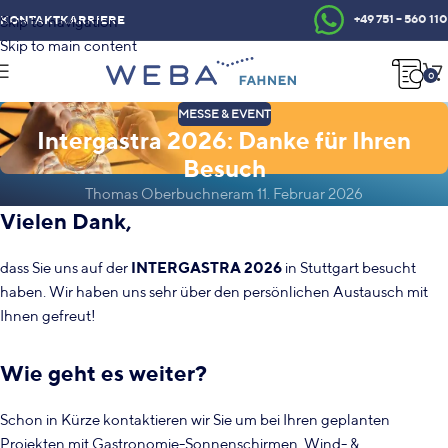
+49 751 – 560 110
KONTAKT
KARRIERE
Skip to navigation
Skip to main content
0
MESSE & EVENT
Intergastra 2026: Danke für Ihren
Besuch
Thomas Oberbuchner
am 11. Februar 2026
Vielen Dank,
dass Sie uns auf der
INTERGASTRA 2026
in Stuttgart besucht
haben. Wir haben uns sehr über den persönlichen Austausch mit
Ihnen gefreut!
Wie geht es weiter?
Schon in Kürze kontaktieren wir Sie um bei Ihren geplanten
Projekten mit Gastronomie-Sonnenschirmen, Wind- &