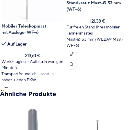
Standkreuz Mast-Ø 53 mm
(WF-6)
121,38
€
Mobiler Teleskopmast
Für freien Stand Ihres mobilen
mit Ausleger WF-6
Fahnenmastes
Mast-Ø 53 mm (WEBA
Mast-
®
Auf Lager
WF-6)
Passend für 4 Betonplatten 40 x
213,61
€
40 cm*
Werkzeugloser Aufbau in wenigen
In Einzelteile zerlegbar
Minuten
Aus feuerverzinktem Metall
Transportfreundlich – passt in
(*Betonplatten nicht im
nahezu jeden PKW
Lieferumfang enthalten)
Stufenlos höhenverstellbar von
2,5 bis 5,5 m
Ähnliche Produkte
Fahne bleibt dank Ausleger
jederzeit sichtbar
Für Innen- und Außeneinsätze
geeignet
Mast-Durchmesser 36 mm (oben)
bis 49,5 mm (unten)