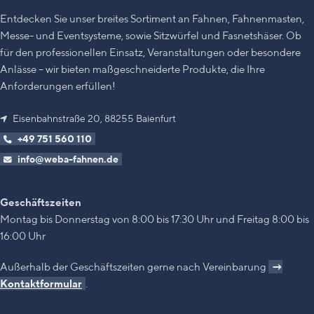
oder haben Sie noch Fragen, rufen
Sie uns gerne an:
+49 751 - 560
Entdecken Sie unser breites Sortiment an Fahnen, Fahnenmasten,
110
Messe- und Eventsysteme, sowie Sitzwürfel und Fasnetshäser. Ob
für den professionellen Einsatz, Veranstaltungen oder besondere
Anlässe – wir bieten maßgeschneiderte Produkte, die Ihre
Anforderungen erfüllen!
Eisenbahnstraße 20, 88255 Baienfurt
+49 751 560 110
info@weba-fahnen.de
Geschäftszeiten
Montag bis Donnerstag von 8:00 bis 17:30 Uhr und Freitag 8:00 bis
16:00 Uhr
Außerhalb der Geschäftszeiten gerne nach Vereinbarung
→
Kontaktformular
.