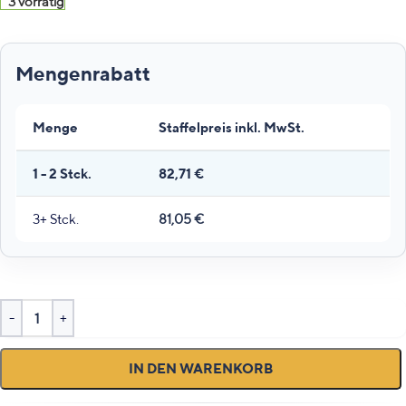
3 vorrätig
Menge
Staffelpreis inkl. MwSt.
1 - 2
Stck.
82,71
€
3+ Stck.
81,05
€
IN DEN WARENKORB