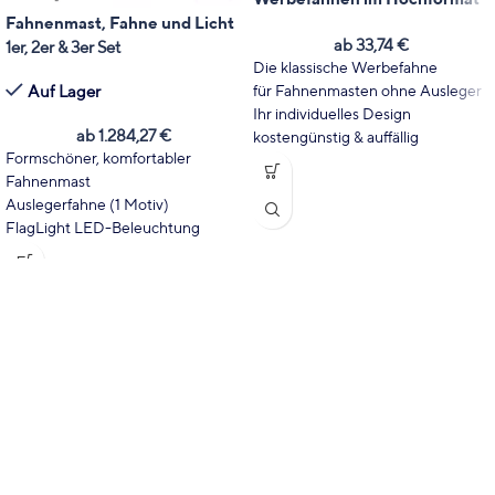
Fahnenmast, Fahne und Licht
ab
33,74
€
1er, 2er & 3er Set
Die klassische Werbefahne
Auf Lager
für Fahnenmasten ohne Ausleger
Ihr individuelles Design
ab
1.284,27
€
kostengünstig & auffällig
Formschöner, komfortabler
UV-beständig und wetterfest
Fahnenmast
Fast 100% Durchdruck, Motiv
Auslegerfahne (1 Motiv)
Spiegelbildlich auf der Rückseite
FlagLight LED-Beleuchtung
Auch in B1 (schwer entflammbar)
Dreh- und hissbarer Ausleger
erhältlich
Bequemer Fahnenwechsel
Inkl. hochwertigem Digitaldruck
Wartungsarme Kombination
Rundum beleuchtete Fahne
Fahne immer entfaltet - auch
ohne Wind
Ständig lesbarer Druck
Mast-Durchmesser Ø 90 mm von
7 bis 9 Meter über Boden
inkl. hochwertigem Digitaldruck
→
Sonderpreis inkl.