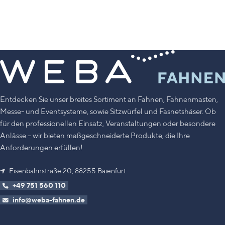
Versandkosten
ausschließlich
innerhalb der BRD
(ausgenommen Inseln und
Almen). Versandkostenfreiheit gilt
nur für entsprechend
gekennzeichnete Artikel, weitere
Artikel im Warenkorb werden
regulär berechnet.
Entdecken Sie unser breites Sortiment an Fahnen, Fahnenmasten,
Messe- und Eventsysteme, sowie Sitzwürfel und Fasnetshäser. Ob
für den professionellen Einsatz, Veranstaltungen oder besondere
Anlässe – wir bieten maßgeschneiderte Produkte, die Ihre
Anforderungen erfüllen!
Eisenbahnstraße 20, 88255 Baienfurt
+49 751 560 110
info@weba-fahnen.de