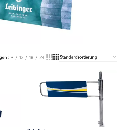
igen
9
12
18
24