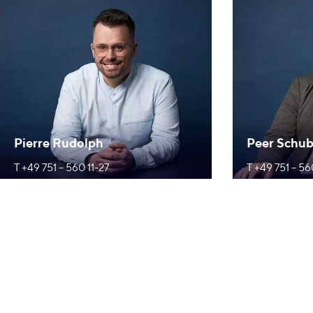
Pierre Rudolph
Peer Schub
T +49 751 – 560 11-27
T +49 751 – 56
p.rudolph@webafahnen.de
p.schubert@w