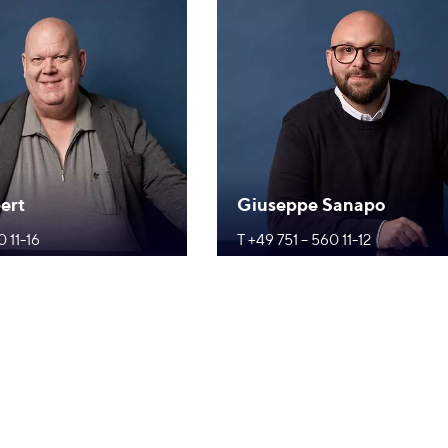
ert
Giuseppe Sanapo
0 11-16
T +49 751 – 560 11-12
ebafahnen.de
g.sanapo@webafahnen.de