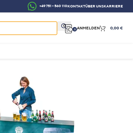
+49 751 – 560 110
KONTAKT
ÜBER UNS
KARRIERE
ANMELDEN
0,00
€
0