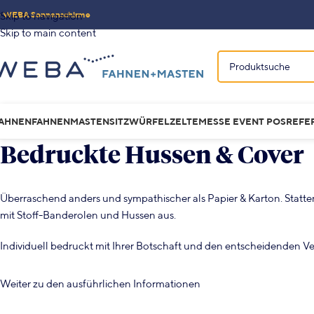
 WEBA Sonnenschirme
Skip to navigation
Skip to main content
AHNEN
FAHNENMASTEN
SITZWÜRFEL
ZELTE
MESSE EVENT POS
REFE
HUSSEN & COVERS
Bedruckte Hussen & Cover
Überraschend anders und sympathischer als Papier & Karton. Statte
mit Stoff-Banderolen und Hussen aus.
Individuell bedruckt mit Ihrer Botschaft und den entscheidenden 
Weiter zu den ausführlichen Informationen