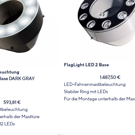
FlagLight LED 2 Base
euchtung
1.487,50
€
1 Base DARK GRAY
LED-Fahnenmastbeleuchtung
Stabiler Ring mit LEDs
Für die Montage unterhalb der Mas
593,81
€
Starke Leuchtkraf
tbeleuchtung
erhalb der Masttüre
 12 LEDs
tete Fahne