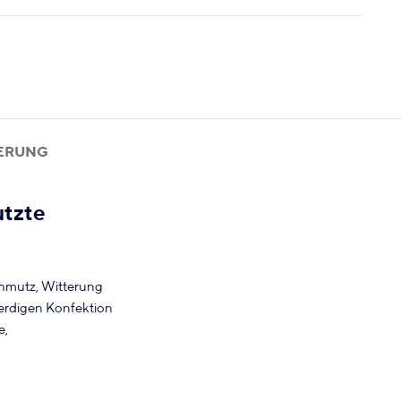
FERUNG
utzte
chmutz, Witterung
nerdigen Konfektion
e,