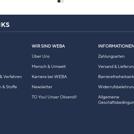
NKS
WIR SIND WEBA
INFORMATIONE
Über Uns
Zahlungsarten
Mensch & Umwelt
Versand & Lieferun
& Verfahren
Karriere bei WEBA
Barrierefreiheitser
n & Stoffe
Newsletter
Widerrufsbelehrun
TO You! Unser Olivenöl!
Allgemeine
Geschäftsbedingu