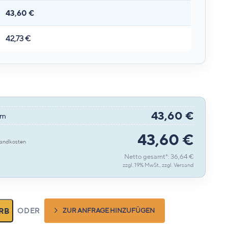
43,60
€
42,73
€
43,60
€
mm
43,60
€
Netto gesamt*: 36,64 €
zzgl. 19% MwSt., zzgl.
Versand
RB
ZUR ANFRAGE HINZUFÜGEN