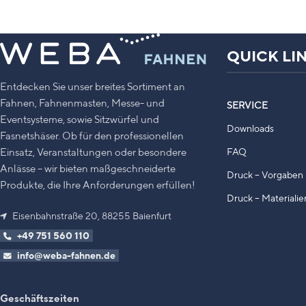
Ihrer Auswahl oder haben Sie noch Fragen,
rufen Sie uns gerne an:
+49 751 - 560 110
QUICK LI
Entdecken Sie unser breites Sortiment an
Fahnen, Fahnenmasten, Messe- und
SERVICE
Eventsysteme, sowie Sitzwürfel und
Downloads
Fasnetshäser. Ob für den professionellen
Einsatz, Veranstaltungen oder besondere
FAQ
Anlässe – wir bieten maßgeschneiderte
Druck – Vorgaben 
Produkte, die Ihre Anforderungen erfüllen!
Druck – Materialie
Eisenbahnstraße 20, 88255 Baienfurt
+49 751 560 110
info@weba-fahnen.de
Geschäftszeiten