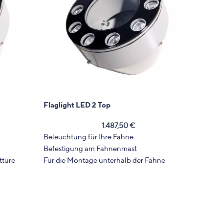
Flaglight LED 2 Top
Seils
A
1.487,50
€
Beleuchtung für Ihre Fahne
Befestigung am Fahnenmast
Texti
ttüre
Für die Montage unterhalb der Fahne
Fahn
Stabiler Ring mit LEDs
Pass
Ausw
wahl
Alter