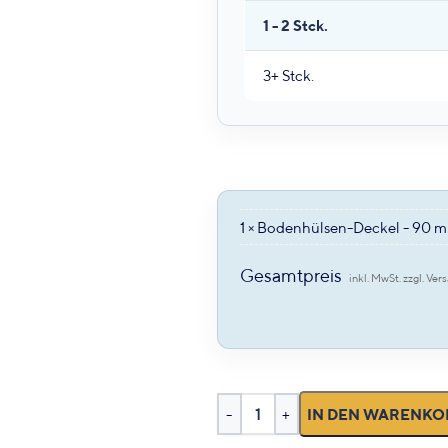
1 - 2
Stck.
3+ Stck.
1
Bodenhülsen-Deckel - 90 
×
Gesamtpreis
IN DEN WARENKO