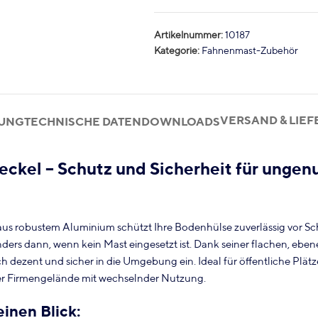
Artikelnummer:
10187
Kategorie:
Fahnenmast-Zubehör
VERSAND & LIE
BUNG
TECHNISCHE DATEN
DOWNLOADS
ckel – Schutz und Sicherheit für ungen
us robustem Aluminium schützt Ihre Bodenhülse zuverlässig vor S
ers dann, wenn kein Mast eingesetzt ist. Dank seiner flachen, ebe
ich dezent und sicher in die Umgebung ein. Ideal für öffentliche Plätz
er Firmengelände mit wechselnder Nutzung.
einen Blick: