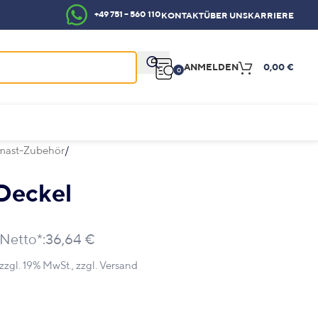
+49 751 – 560 110
KONTAKT
ÜBER UNS
KARRIERE
ANMELDEN
0,00
€
0
mast-Zubehör
Deckel
Netto*:
36,64 €
zzgl. 19% MwSt., zzgl.
Versand