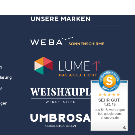
UNSERE MARKEN
N
g
klärung
g
SEHR GUT
ngen
4.81 / 5
aus 54 Bewertungen
bei: google.com,
shopvote.de