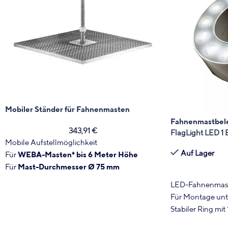
Mobiler Ständer für Fahnenmasten
Fahnenmastbel
343,91
€
FlagLight LED 
Mobile Aufstellmöglichkeit
Auf Lager
Für
WEBA-Masten* bis 6 Meter Höhe
Für
Mast-Durchmesser Ø 75 mm
Rohrdurchmesser ca. 40 mm (ohne
LED-Fahnenmas
Distanzringe)
Für Montage unt
*Wichtiger Hinweis:
Ausschließlich für
Stabiler Ring mit
WEBA-Masten mit Durchmesser Ø 75 mm
Rundum beleuch
geeignet. Benötigen Sie Unterstützung bei